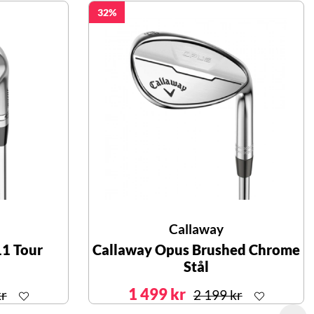
32
Callaway
11 Tour
Callaway Opus Brushed Chrome
Stål
1 499 kr
kr
2 199 kr