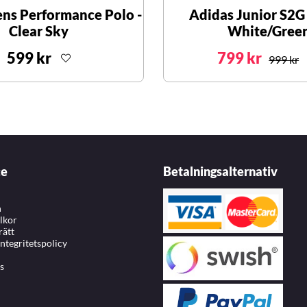
ns Performance Polo -
Adidas Junior S2G
Clear Sky
White/Gree
599 kr
799 kr
999 kr
ce
Betalningsalternativ
n
llkor
rätt
integritetspolicy
s