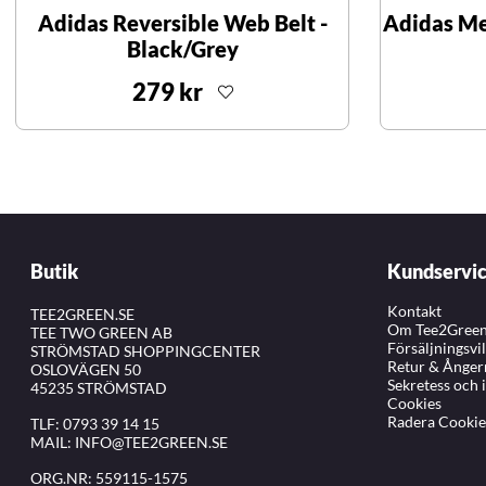
Adidas Reversible Web Belt -
Adidas Me
Black/Grey
279 kr
Butik
Kundservi
Kontakt
TEE2GREEN.SE
Om Tee2Gree
TEE TWO GREEN AB
Försäljningsvi
STRÖMSTAD SHOPPINGCENTER
Retur & Ånger
OSLOVÄGEN 50
Sekretess och 
45235 STRÖMSTAD
Cookies
Radera Cookie
TLF:
0793 39 14 15
MAIL:
INFO@TEE2GREEN.SE
ORG.NR: 559115-1575