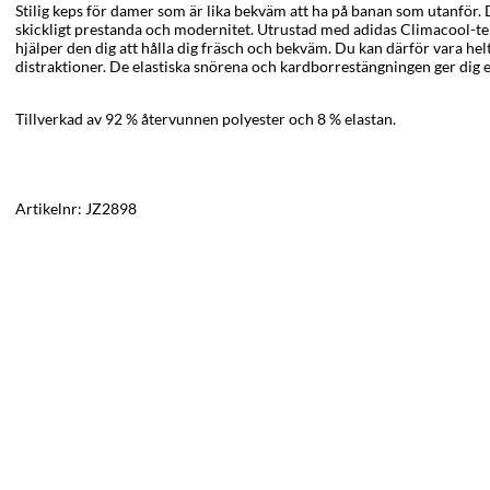
Stilig keps för damer som är lika bekväm att ha på banan som utanför
skickligt prestanda och modernitet. Utrustad med adidas Climacool-te
hjälper den dig att hålla dig fräsch och bekväm. Du kan därför vara hel
distraktioner. De elastiska snörena och kardborrestängningen ger dig 
Tillverkad av 92 % återvunnen polyester och 8 % elastan.
Artikelnr:
JZ2898