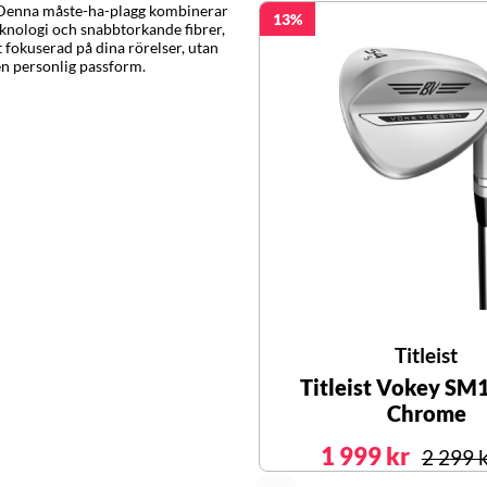
. Denna måste-ha-plagg kombinerar
13
knologi och snabbtorkande fibrer,
t fokuserad på dina rörelser, utan
en personlig passform.
Titleist
Titleist Vokey SM
Chrome
1 999 kr
2 299 