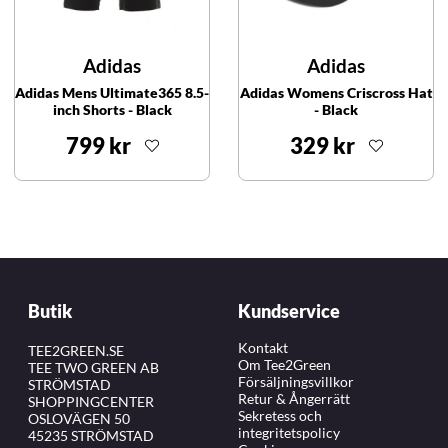
Adidas
Adidas
Adidas Mens Ultimate365 8.5-
Adidas Womens Criscross Hat
inch Shorts - Black
- Black
799 kr
329 kr
Butik
Kundservice
Kontakt
TEE2GREEN.SE
Om Tee2Green
TEE TWO GREEN AB
Försäljningsvillkor
STRÖMSTAD
Retur & Ångerrätt
SHOPPINGCENTER
Sekretess och
OSLOVÄGEN 50
integritetspolicy
45235 STRÖMSTAD