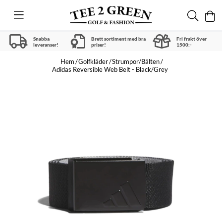
Snabba
Brett sortiment med bra
Fri frakt över
leveranser!
priser!
1500:-
Hem
Golfkläder
Strumpor/Bälten
Adidas Reversible Web Belt - Black/Grey