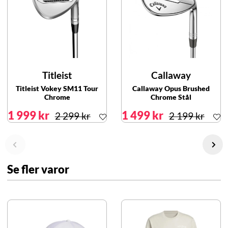
Titleist
Callaway
Titleist Vokey SM11 Tour
Callaway Opus Brushed
Chrome
Chrome Stål
1 999 kr
1 499 kr
2 299 kr
2 199 kr
Se fler varor