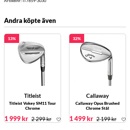
Artikelnr:
IT7859-3030
Andra köpte även
13
32
Titleist
Callaway
Titleist Vokey SM11 Tour
Callaway Opus Brushed
Chrome
Chrome Stål
1 999 kr
1 499 kr
2 299 kr
2 199 kr