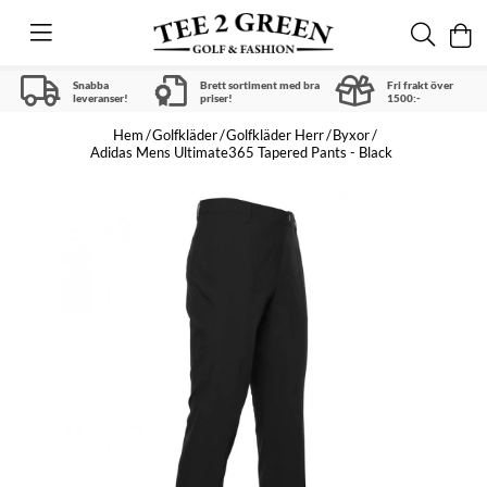
Snabba
Brett sortiment med bra
Fri frakt över
leveranser!
priser!
1500:-
Hem
Golfkläder
Golfkläder Herr
Byxor
Adidas Mens Ultimate365 Tapered Pants - Black