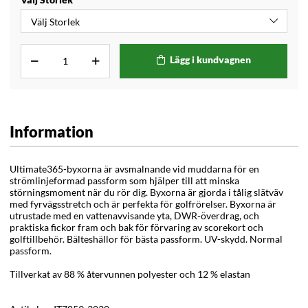
Lägg i kundvagnen
Information
Ultimate365-byxorna är avsmalnande vid muddarna för en
strömlinjeformad passform som hjälper till att minska
störningsmoment när du rör dig. Byxorna är gjorda i tålig slätväv
med fyrvägsstretch och är perfekta för golfrörelser. Byxorna är
utrustade med en vattenavvisande yta, DWR-överdrag, och
praktiska fickor fram och bak för förvaring av scorekort och
golftillbehör.
Bälteshällor för bästa passform. UV-skydd. Normal
passform.
Tillverkat av 88 % återvunnen polyester och 12 % elastan