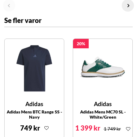
Se fler varor
20
Adidas
Adidas
Adidas Mens BTC Range SS -
Adidas Mens MC70 SL -
Navy
White/Green
749 kr
1 399 kr
1 749 kr