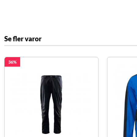
Se fler varor
36