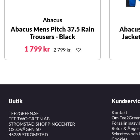
Abacus
Abacus Mens Pitch 37.5 Rain
Abacus
Trousers - Black
Jacket
1 799 kr
2 799 kr
Butik
Kundservi
Kontakt
TEE2GREEN.SE
Om Tee2Gree
TEE TWO GREEN AB
Försäljningsvi
STRÖMSTAD SHOPPINGCENTER
Retur & Ånger
OSLOVÄGEN 50
Sekretess och 
45235 STRÖMSTAD
Cookies