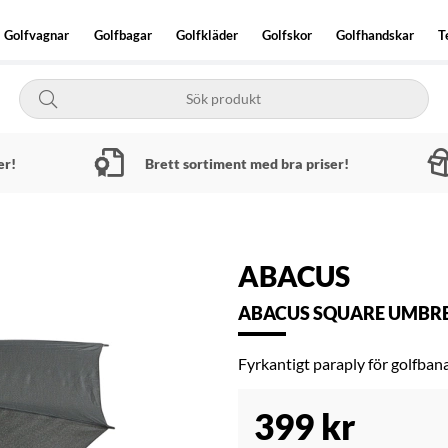
Golfvagnar
Golfbagar
Golfkläder
Golfskor
Golfhandskar
T
er!
Brett sortiment med bra priser!
ABACUS
ABACUS SQUARE UMBRE
Fyrkantigt paraply för golfbanan
399
kr