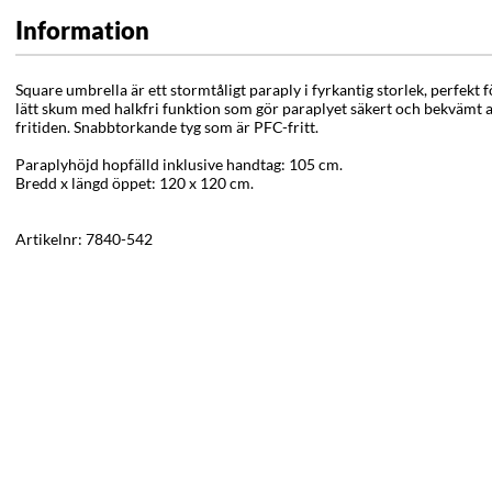
Information
Square umbrella är ett stormtåligt paraply i fyrkantig storlek, perfekt f
lätt skum med halkfri funktion som gör paraplyet säkert och bekvämt a
fritiden. Snabbtorkande tyg som är PFC-fritt.
Paraplyhöjd hopfälld inklusive handtag: 105 cm.
Bredd x längd öppet: 120 x 120 cm.
Artikelnr:
7840-542