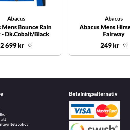
Abacus
Abacus
 Mens Bounce Rain
Abacus Mens Hirsel
 - Dk.Cobalt/Black
Fairway
2 699 kr
249 kr
ce
Betalningsalternativ
n
llkor
rätt
integritetspolicy