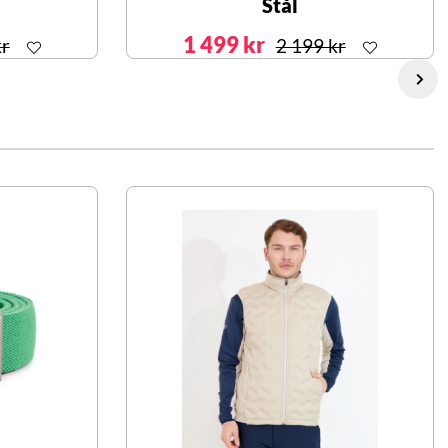
Stål
1 499 kr
kr
2 199 kr