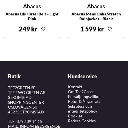
Abacus
Abacus
Abacus Lds Hirsel Belt - Light
Abacus Mens Links Stretch
Pink
Rainjacket - Black
249 kr
1 599 kr
Butik
Kundservice
Kontakt
TEE2GREEN.SE
Om Tee2Green
TEE TWO GREEN AB
Försäljningsvillkor
STRÖMSTAD
Retur & Ångerrätt
SHOPPINGCENTER
Sekretess och
OSLOVÄGEN 50
integritetspolicy
45235 STRÖMSTAD
Cookies
Radera Cookies
TLF:
0793 39 14 15
MAIL:
INFO@TEE2GREEN.SE