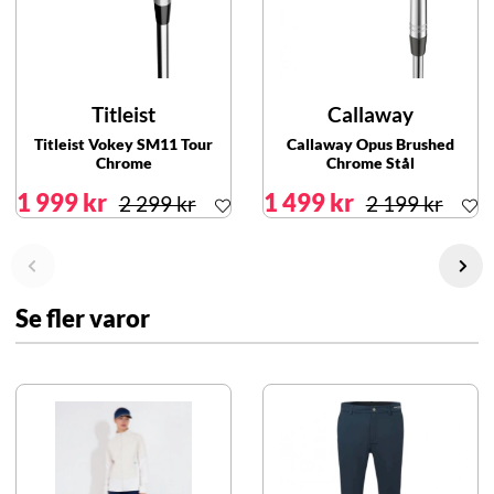
Titleist
Callaway
Titleist Vokey SM11 Tour
Callaway Opus Brushed
Chrome
Chrome Stål
1 999 kr
1 499 kr
2 299 kr
2 199 kr
Se fler varor