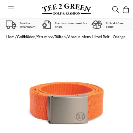
Snabba
Brett sortiment med bra
Fri frakt över
leveranser!
priser!
1500:-
Hem
Golfkläder
Strumpor/Bälten
Abacus Mens Hirsel Belt - Orange