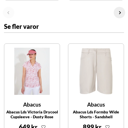
Se fler varor
Abacus
Abacus
Abacus Lds Victoria Drycool
Abacus Lds Formby Wide
Cupsleeve - Dusty Rose
Shorts - Sandshell
649 kr
899 kr