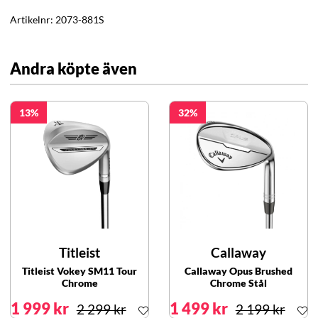
Artikelnr:
2073-881S
Andra köpte även
13
32
Titleist
Callaway
Titleist Vokey SM11 Tour
Callaway Opus Brushed
Chrome
Chrome Stål
1 999 kr
1 499 kr
2 299 kr
2 199 kr