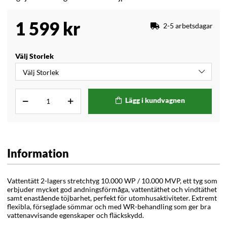
1 599
kr
2-5 arbetsdagar
Välj Storlek
Lägg i kundvagnen
Information
Vattentätt 2-lagers stretchtyg 10.000 WP / 10.000 MVP, ett tyg som
erbjuder mycket god andningsförmåga, vattentäthet och vindtäthet
samt enastående töjbarhet, perfekt för utomhusaktiviteter. Extremt
flexibla, förseglade sömmar och med WR-behandling som ger bra
vattenavvisande egenskaper och fläckskydd.