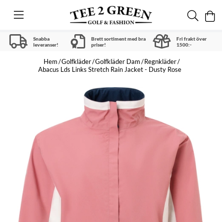
Snabba
Brett sortiment med bra
Fri frakt över
leveranser!
priser!
1500:-
Hem
Golfkläder
Golfkläder Dam
Regnkläder
Abacus Lds Links Stretch Rain Jacket - Dusty Rose