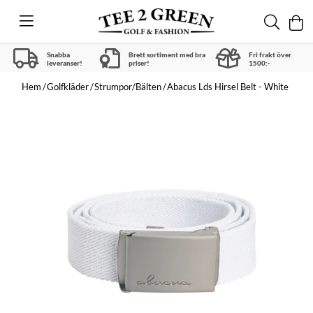
Snabba
Brett sortiment med bra
Fri frakt över
leveranser!
priser!
1500:-
Hem
Golfkläder
Strumpor/Bälten
Abacus Lds Hirsel Belt - White