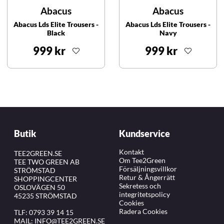
Abacus
Abacus
Abacus Lds Elite Trousers -
Abacus Lds Elite Trousers -
Black
Navy
999 kr
999 kr
Butik
Kundservice
Kontakt
TEE2GREEN.SE
Om Tee2Green
TEE TWO GREEN AB
Försäljningsvillkor
STRÖMSTAD
Retur & Ångerrätt
SHOPPINGCENTER
Sekretess och
OSLOVÄGEN 50
integritetspolicy
45235 STRÖMSTAD
Cookies
Radera Cookies
TLF:
0793 39 14 15
MAIL:
INFO@TEE2GREEN.SE