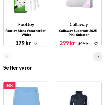
FootJoy
Callaway
Footjoy Mens WeatherSof -
Callaway Supersoft 2025 -
White
Pink Splatter
179 kr
299 kr
349 kr
Se fler varor
50