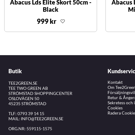
Abacus Lds Elite Skort 50cm -
Abacus L
Black
Mi
999 kr
Butik
Kundservi
Kontakt
TEE2GREEN.SE
Om Tee2Gree
TEE TWO GREEN AB
Försäljningsvi
STRÖMSTAD SHOPPINGCENTER
Retur & Ånger
OSLOVÄGEN 50
Sekretess och 
45235 STRÖMSTAD
Cookies
Radera Cookie
TLF:
0793 39 14 15
MAIL:
INFO@TEE2GREEN.SE
ORG.NR: 559115-1575