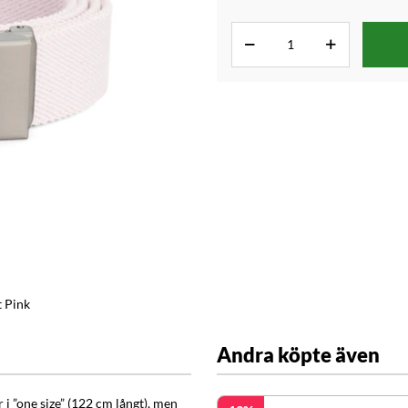
t Pink
Andra köpte även
i ”one size” (122 cm långt), men