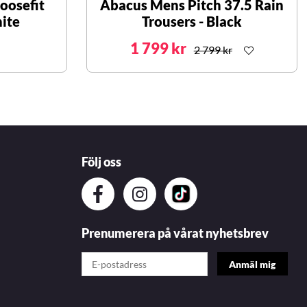
oosefit
Abacus Mens Pitch 37.5 Rain
ite
Trousers - Black
1 799 kr
2 799 kr
Följ oss
Prenumerera på vårat nyhetsbrev