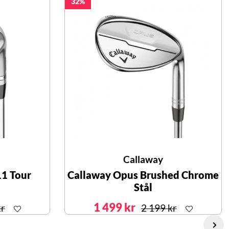
32
Callaway
11 Tour
Callaway Opus Brushed Chrome
Stål
1 499 kr
kr
2 199 kr