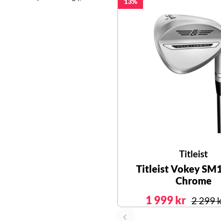
13
Titleist
Titleist Vokey SM
Chrome
1 999 kr
2 299 