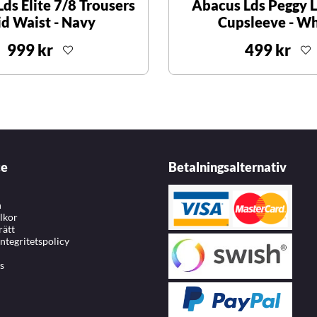
ds Elite 7/8 Trousers
Abacus Lds Peggy L
d Waist - Navy
Cupsleeve - Wh
999 kr
499 kr
ce
Betalningsalternativ
n
llkor
rätt
integritetspolicy
s