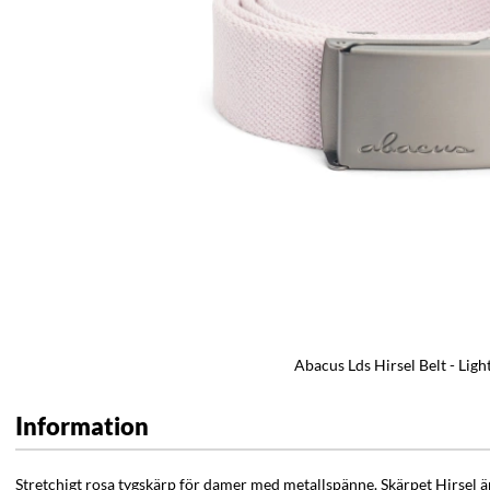
Abacus Lds Hirsel Belt - Ligh
Information
Stretchigt rosa tygskärp för damer med metallspänne. Skärpet Hirsel är 